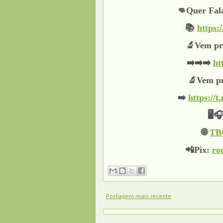
👊Quer Fal
📚
https:
🔬Vem pr
➡️➡️➡️
ht
🔬Vem pr
➡️
https:/
🖥
🌐
TBC
📲Pix:
ro
Postagem mais recente