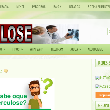
TERAPIA
MENTE
PARCEIROS
RAIO X
RELATOS
ROTINA ALIMENTA
»
»
»
ÃO
TIPOS
WHATSAPP
TELEGRAM
AJUDA
ÁLCOOLISMO
REDES 
se
Popula
GRUPO 