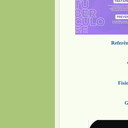
Referên
Fisi
G