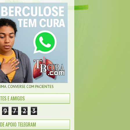
CIMA. CONVERSE COM PACIENTES
NTES E AMIGOS
9
7
2
3
DE APOIO TELEGRAM