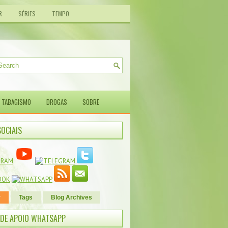
R
SÉRIES
TEMPO
TABAGISMO
DROGAS
SOBRE
SOCIAIS
r
Tags
Blog Archives
DE APOIO WHATSAPP