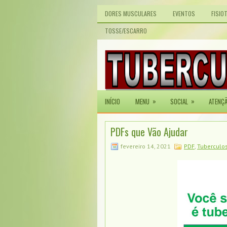
DORES MUSCULARES
EVENTOS
FISIO
TOSSE/ESCARRO
»
»
INÍCIO
MENU
SOCIAL
ATENÇ
PDFs que Vão Ajudar
fevereiro 14, 2021
PDF
,
Tuberculo