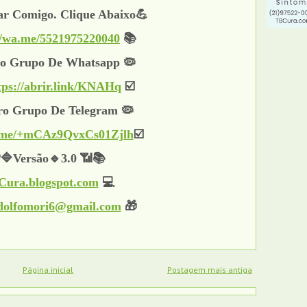
ar Comigo. Clique Abaixo💪
//wa.me/5521975220040
📚
o Grupo De Whatsapp 🦠
tps://abrir.link/KNAHq
☑️
o Grupo De Telegram 🦠
/t.me/+mCAz9QvxCs01Zjlh
☑️
🔷Versão🔹3.0 📶📚
ura.blogspot.com
💻
dolfomori6@gmail.com
🎁
Página inicial
Postagem mais antiga