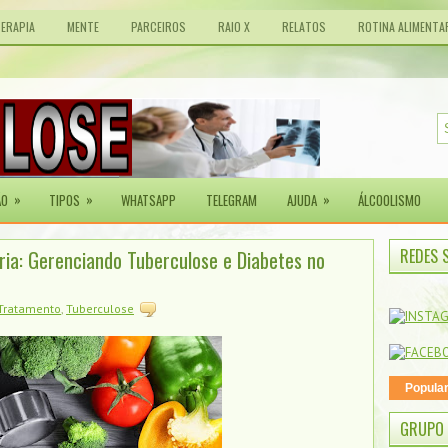
TERAPIA
MENTE
PARCEIROS
RAIO X
RELATOS
ROTINA ALIMENTA
»
»
»
ÃO
TIPOS
WHATSAPP
TELEGRAM
AJUDA
ÁLCOOLISMO
REDES 
ária: Gerenciando Tuberculose e Diabetes no
Tratamento
,
Tuberculose
Popula
GRUPO 