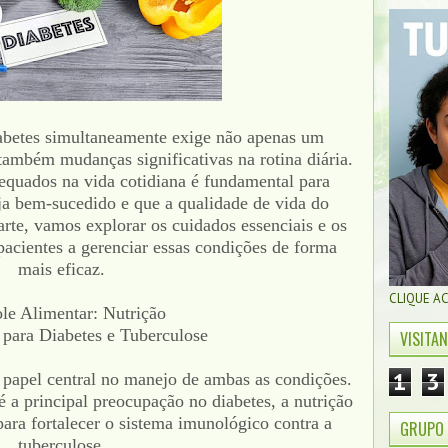
abetes simultaneamente exige não apenas um
também mudanças significativas na rotina diária.
equados na vida cotidiana é fundamental para
eja bem-sucedido e que a qualidade de vida do
arte, vamos explorar os cuidados essenciais e os
pacientes a gerenciar essas condições de forma
mais eficaz.
CLIQUE A
le Alimentar: Nutrição
para Diabetes e Tuberculose
VISITA
1
3
apel central no manejo de ambas as condições.
 a principal preocupação no diabetes, a nutrição
ara fortalecer o sistema imunológico contra a
GRUPO 
tuberculose.