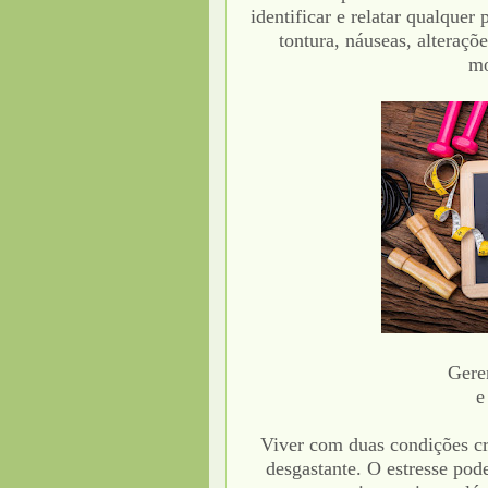
identificar e relatar qualque
tontura, náuseas, alteraçõ
mo
Gere
e
Viver com duas condições cr
desgastante. O estresse pode