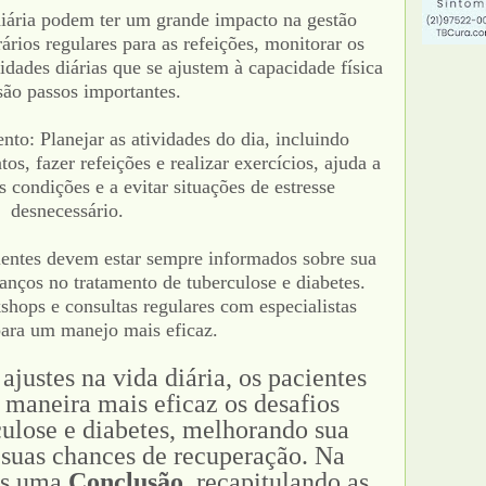
diária podem ter um grande impacto na gestão
rios regulares para as refeições, monitorar os
vidades diárias que se ajustem à capacidade física
são passos importantes.
to: Planejar as atividades do dia, incluindo
s, fazer refeições e realizar exercícios, ajuda a
s condições e a evitar situações de estresse
desnecessário.
entes devem estar sempre informados sobre sua
anços no tratamento de tuberculose e diabetes.
kshops e consultas regulares com especialistas
para um manejo mais eficaz.
justes na vida diária, os pacientes
 maneira mais eficaz os desafios
culose e diabetes, melhorando sua
 suas chances de recuperação. Na
os uma
Conclusão
, recapitulando as