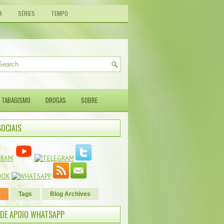
R
SÉRIES
TEMPO
TABAGISMO
DROGAS
SOBRE
SOCIAIS
r
Tags
Blog Archives
DE APOIO WHATSAPP