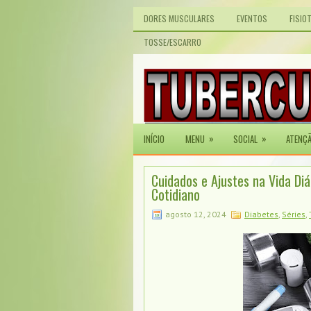
DORES MUSCULARES
EVENTOS
FISIO
TOSSE/ESCARRO
»
»
INÍCIO
MENU
SOCIAL
ATENÇ
Cuidados e Ajustes na Vida Di
Cotidiano
agosto 12, 2024
Diabetes
,
Séries
,